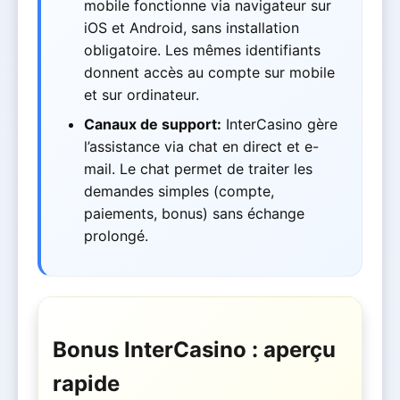
mobile fonctionne via navigateur sur
iOS et Android, sans installation
obligatoire. Les mêmes identifiants
donnent accès au compte sur mobile
et sur ordinateur.
Canaux de support:
InterCasino gère
l’assistance via chat en direct et e-
mail. Le chat permet de traiter les
demandes simples (compte,
paiements, bonus) sans échange
prolongé.
Bonus InterCasino : aperçu
rapide