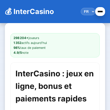
💰 InterCasino
298 204+
joueurs
1 352
actifs aujourd'hui
98%
taux de paiement
4.9/5
note
InterCasino : jeux en
ligne, bonus et
paiements rapides