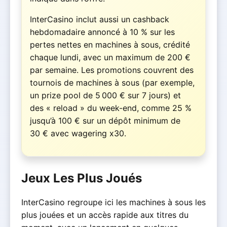
InterCasino inclut aussi un cashback
hebdomadaire annoncé à 10 % sur les
pertes nettes en machines à sous, crédité
chaque lundi, avec un maximum de 200 €
par semaine. Les promotions couvrent des
tournois de machines à sous (par exemple,
un prize pool de 5 000 € sur 7 jours) et
des « reload » du week-end, comme 25 %
jusqu’à 100 € sur un dépôt minimum de
30 € avec wagering x30.
Jeux Les Plus Joués
InterCasino regroupe ici les machines à sous les
plus jouées et un accès rapide aux titres du