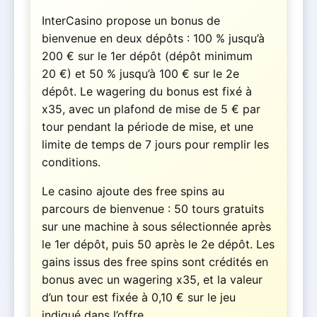
InterCasino propose un bonus de
bienvenue en deux dépôts : 100 % jusqu’à
200 € sur le 1er dépôt (dépôt minimum
20 €) et 50 % jusqu’à 100 € sur le 2e
dépôt. Le wagering du bonus est fixé à
x35, avec un plafond de mise de 5 € par
tour pendant la période de mise, et une
limite de temps de 7 jours pour remplir les
conditions.
Le casino ajoute des free spins au
parcours de bienvenue : 50 tours gratuits
sur une machine à sous sélectionnée après
le 1er dépôt, puis 50 après le 2e dépôt. Les
gains issus des free spins sont crédités en
bonus avec un wagering x35, et la valeur
d’un tour est fixée à 0,10 € sur le jeu
indiqué dans l’offre.