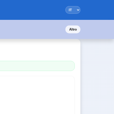
Altro