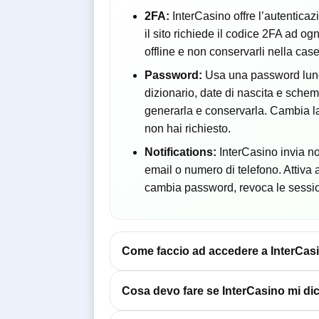
2FA:
InterCasino offre l’autenticaz
il sito richiede il codice 2FA ad o
offline e non conservarli nella case
Password:
Usa una password lunga
dizionario, date di nascita e schem
generarla e conservarla. Cambia la 
non hai richiesto.
Notifications:
InterCasino invia not
email o numero di telefono. Attiva 
cambia password, revoca le sessioni
Come faccio ad accedere a InterCasi
Cosa devo fare se InterCasino mi dic