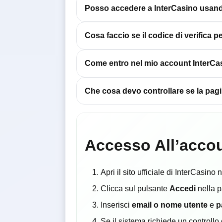
Posso accedere a InterCasino usand
Cosa faccio se il codice di verifica 
Come entro nel mio account InterCas
Che cosa devo controllare se la pagi
Accesso All’accou
Apri il sito ufficiale di InterCasino
Clicca sul pulsante
Accedi
nella p
Inserisci
email o nome utente
e
p
Se il sistema richiede un controllo